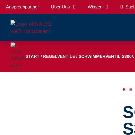
Ansprechpartner
Über Uns
Wissen
Such
START
/
REGELVENTILE
/ SCHWIMMERVENTIL S300/…
R
S
S