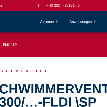
e
+ 49 2924 - 85191 - 0
Aktionen
Anwendungen
-FLDI \SP
EGELVENTILE
CHWIMMERVENT
300/…-FLDI \SP