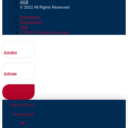
AGB
© 2022 All Rights Reserved
Impressum
Datenschutz
AGB
© 2022 All Rights Reserved
Anrufen
Anfrage
Hilfe
02924 - 85191 - 0
info@airvalve.de
Hilfe