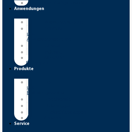
Nachhaltigkeitsaktion
Anwendungen
Wasserversorgung
Schmutz-
und
Abwasserentsorgung
Umwelt
Industrie
AIRVALVE
Referenzen
Produkte
Be-
und
Entlüftungsventile
Regelventile
Datenlogger
Rückschlagklappen
Zubehör
Service