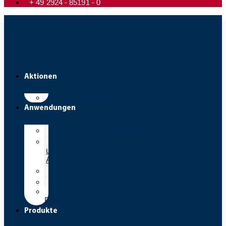
+ 49 2924 - 85191 - 0
Aktionen
Nachhaltigkeitsaktion
Anwendungen
Wasserversorgung
Schmutz-
und
Abwasserentsorgung
Umwelt
Industrie
AIRVALVE
Referenzen
Produkte