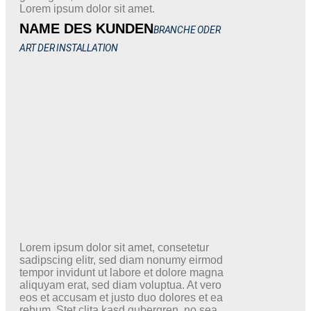
Lorem ipsum dolor sit amet.
NAME DES KUNDEN
BRANCHE ODER
ART DER INSTALLATION
Lorem ipsum dolor sit amet, consetetur
sadipscing elitr, sed diam nonumy eirmod
tempor invidunt ut labore et dolore magna
aliquyam erat, sed diam voluptua. At vero
eos et accusam et justo duo dolores et ea
rebum. Stet clita kasd gubergren, no sea