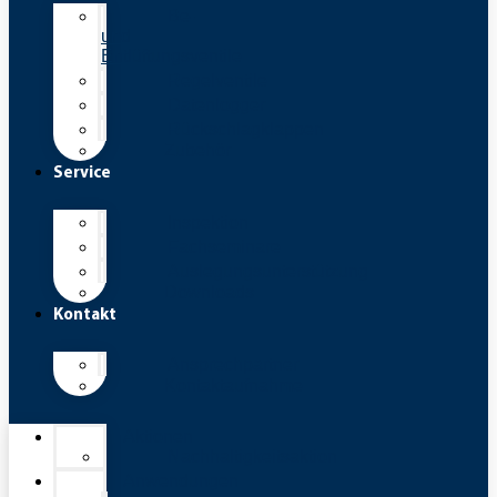
Be-
und
Entlüftungsventile
Regelventile
Datenlogger
Rückschlagklappen
Zubehör
Service
Inspektion
Fachseminare
Auslegungsunterstützung
Downloads
Kontakt
Ansprechpartner
Kontaktaufnahme
Aktionen
Nachhaltigkeitsaktion
Anwendungen