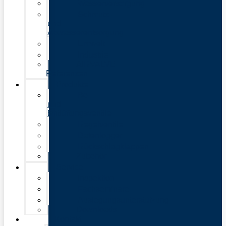
Wasserversorgung
Schmutz-
und
Abwasserentsorgung
Umwelt
Industrie
AIRVALVE
Referenzen
Produkte
Be-
und
Entlüftungsventile
Regelventile
Datenlogger
Rückschlagklappen
Zubehör
Service
Inspektion
Fachseminare
Auslegungsunterstützung
Downloads
Kontakt