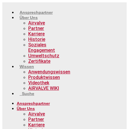
Zum
Inhalt
Ansprechpartner
springen
Über Uns
Airvalve
Partner
Karriere
Historie
Soziales
Engagement
Umweltschutz
Zertifikate
Wissen
Anwendungswissen
Produktwissen
Videothek
AIRVALVE WIKI
Suche
Ansprechpartner
Über Uns
Airvalve
Partner
Karriere