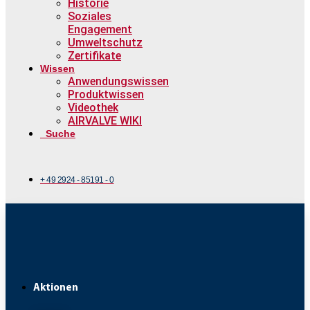
Historie
Soziales
Engagement
Umweltschutz
Zertifikate
Wissen
Anwendungswissen
Produktwissen
Videothek
AIRVALVE WIKI
Suche
+ 49 2924 - 85191 - 0
Aktionen