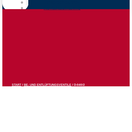
Ansprechpartner
Kontaktaufnahme
START
/
BE- UND ENTLÜFTUNGSVENTILE
/ D-040/2