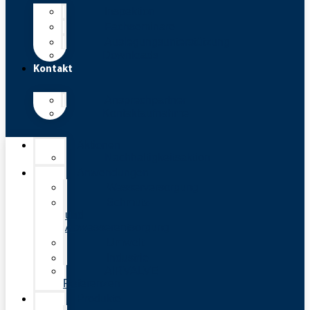
Inspektion
Fachseminare
Auslegungsunterstützung
Downloads
Kontakt
Ansprechpartner
Kontaktaufnahme
Aktionen
Nachhaltigkeitsaktion
Anwendungen
Wasserversorgung
Schmutz-
und
Abwasserentsorgung
Umwelt
Industrie
AIRVALVE
Referenzen
Produkte