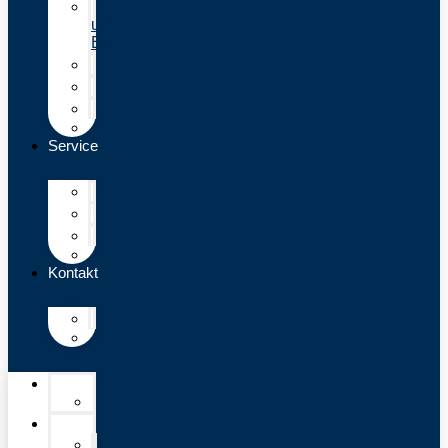
Be-
und
Entlüftungsventile
Regelventile
Datenlogger
Rückschlagklappen
Zubehör
Service
Inspektion
Fachseminare
Auslegungsunterstützung
Downloads
Kontakt
Ansprechpartner
Kontaktaufnahme
Aktionen
Nachhaltigkeitsaktion
Anwendungen
Wasserversorgung