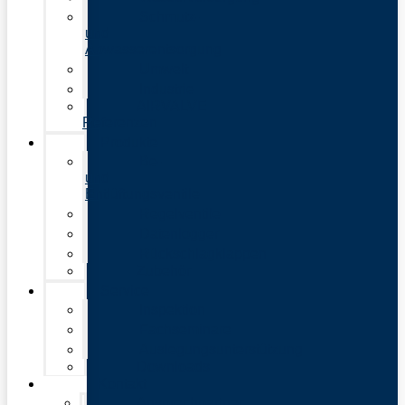
Schmutz-
und
Abwasserentsorgung
Umwelt
Industrie
AIRVALVE
Referenzen
Produkte
Be-
und
Entlüftungsventile
Regelventile
Datenlogger
Rückschlagklappen
Zubehör
Service
Inspektion
Fachseminare
Auslegungsunterstützung
Downloads
Kontakt
Ansprechpartner