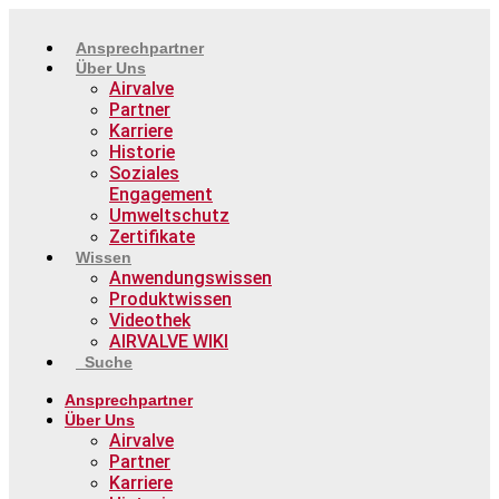
Zum
Inhalt
Ansprechpartner
springen
Über Uns
Airvalve
Partner
Karriere
Historie
Soziales
Engagement
Umweltschutz
Zertifikate
Wissen
Anwendungswissen
Produktwissen
Videothek
AIRVALVE WIKI
Suche
Ansprechpartner
Über Uns
Airvalve
Partner
Karriere