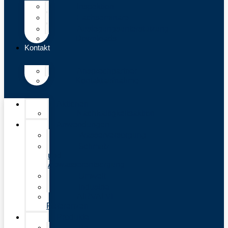
Inspektion
Fachseminare
Auslegungsunterstützung
Downloads
Kontakt
Ansprechpartner
Kontaktaufnahme
Aktionen
Nachhaltigkeitsaktion
Anwendungen
Wasserversorgung
Schmutz-
und
Abwasserentsorgung
Umwelt
Industrie
AIRVALVE
Referenzen
Produkte
Be-