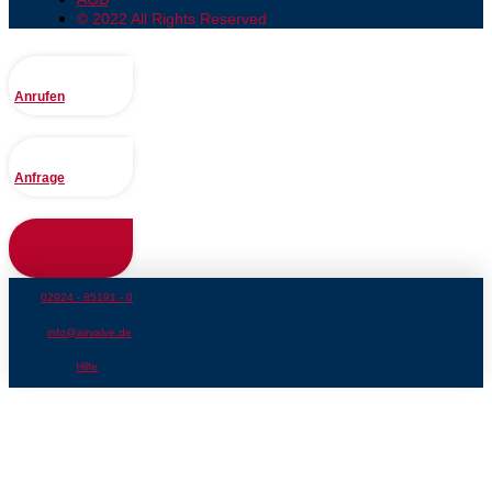
© 2022 All Rights Reserved
Anrufen
Anfrage
Hilfe
02924 - 85191 - 0
info@airvalve.de
Hilfe