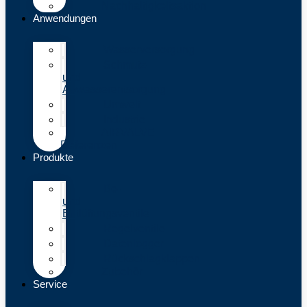
Nachhaltigkeitsaktion
Anwendungen
Wasserversorgung
Schmutz-
und
Abwasserentsorgung
Umwelt
Industrie
AIRVALVE
Referenzen
Produkte
Be-
und
Entlüftungsventile
Regelventile
Datenlogger
Rückschlagklappen
Zubehör
Service